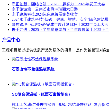
守正创新、团结奋进，2026一起努力丨2026年员工大会
永千旅游篇：云南芒市腾冲瑞丽六日游
永千建筑科技2024绿色建筑展完美收官
2024永千建筑科技“低碳、健康、智慧、安全”绿色建筑展
聚焦管理· 实现突破·完成年度计划目标丨2023年员工大会
携手共进，2025上半年度总结与下半年度展望丨2025上
产品中心
工程项目是以提供优质产品为载体的项目，是作为被管理对象
石墨改性不然保温板系统
...
YQ复合保温板（纸面石膏板复合）
施工工艺:基层处理并验收--弹线--粘结膏饼粘贴--复合保温板