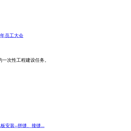
半年员工大会
的一次性工程建设任务。
安装--拼缝、接缝...