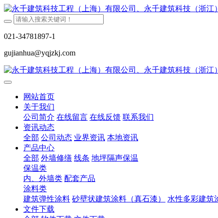
021-34781897-1
gujianhua@yqjzkj.com
网站首页
关于我们
公司简介
在线留言
在线反馈
联系我们
资讯动态
全部
公司动态
业界资讯
本地资讯
产品中心
全部
外墙修缮
线条
地坪隔声保温
保温类
内、外墙类
配套产品
涂料类
建筑弹性涂料
砂壁状建筑涂料（真石漆）
水性多彩建筑
文件下载