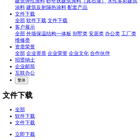
建筑弹性涂料
砂壁状建筑涂料（真石漆）
水性多彩建筑
涂料
建筑反射隔热涂料
配套产品
文件下载
全部
软件下载
文件下载
客户展示
全部
外墙保温结构一体板
别墅类
安居类
办公类
工厂类
维修类
资质荣誉
全部
企业资质
企业荣誉
企业文化
合作伙伴
招贤纳士
企业邮筒
互联办公
繁体
文件下载
全部
软件下载
文件下载
立即下载