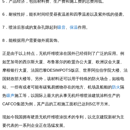
5
．产品经济，包括材料费、生产费和施工费的总费用低。
6
．耐候性好，能长时间经受昼夜温差和四季温差以及紫外线的侵袭。
7
．喷涂后形成的复杂孔隙起到
吸音
、
保温
作用。
8
．能根据用户需要做外观装饰。
正是由于以上特点，无机纤维喷涂在国外已经得到了广泛的应用。例
如芝加哥的西尔斯大厦、布鲁塞尔的欧盟办公大厦、欧洲议会大厦、
DESIMPOTS
摩根银行大厦、法国巴黎
饭店、世界阿拉伯学院大楼、法
国财政部大楼等。另外，该材料还可以用于特殊的防火场合，如核电
站、一些有或者可能有碳氢易燃物存在的地方、机场及船舶的
防火
隔
热
吸声
施工等，以国际上最大的从事无机纤维喷涂建筑涂料生产的
CAFCO
5
集团为例，其产品的工程施工面积已达到
亿平方米
。
现如今我国拥有硬质无机纤维喷涂技术的专利，以北京建院新材为主
要代表的一系列企业正在迅猛发展。