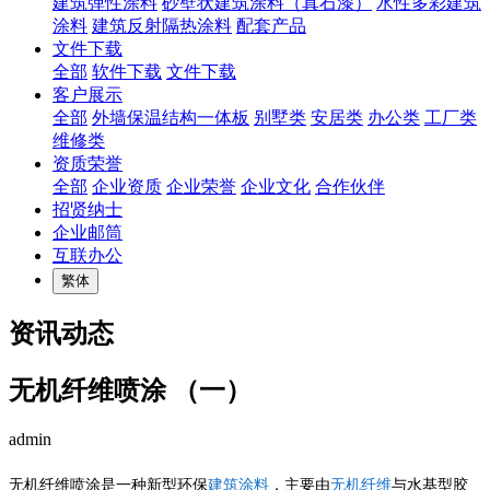
建筑弹性涂料
砂壁状建筑涂料（真石漆）
水性多彩建筑
涂料
建筑反射隔热涂料
配套产品
文件下载
全部
软件下载
文件下载
客户展示
全部
外墙保温结构一体板
别墅类
安居类
办公类
工厂类
维修类
资质荣誉
全部
企业资质
企业荣誉
企业文化
合作伙伴
招贤纳士
企业邮筒
互联办公
繁体
资讯动态
无机纤维喷涂 （一）
admin
无机纤维喷涂是一种新型环保
建筑涂料
，主要由
无机纤维
与水基型胶