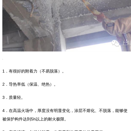
折叠
1
．有很好的附着力（不易脱落）。
2
．导热率低（保温、绝热）。
3
．质量轻。
4
．在高温火场中，厚度没有明显变化，涂层不熔化、不脱落，能够使
5h
被保护构件达到
以上的耐火极限。