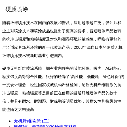
硬质喷涂
折叠
随着纤维喷涂技术在国内的发展和普及，应用越来越广泛，设计师和
业主对喷涂技术和喷涂成品也提出了更高的要求，普通喷涂产品较弱
的抗冲击强度和粘接强度及对水和潮湿环境的敏感性，呼唤有更好的
2008
广泛适应各场所环境的新一代喷涂产品，
年源自日本的硬质无机
纤维喷涂技术被新时基业引进国内。
A
硬质无机纤维喷涂系统，拥有业内领先的节能环保、吸声、
级防火、
“
“
粘接强度高等综合性能。很好的诠释了
高性能、低能耗、绿色环保
的
一贯设计理念，
经过国家权威机构严格检测，硬质无机纤维喷涂的抗
冲击强度、粘接强度等是目前正在使用的普通纤维喷涂产品的数十
倍，并具有耐水、耐潮湿、耐冻融等明显优势，其耐久性和抗风蚀性
能也随之大幅提高
无机纤维喷涂 (二)
建筑行业最期待的20种未来材料