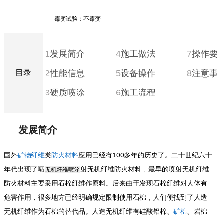
霉变试验：
不霉变
1
发展简介
4
施工做法
7
操作
目录
2
性能信息
5
设备操作
8
注意
3
硬质喷涂
6
施工流程
发展简介
·
100
国外
矿物纤维
类
防火材料
应用已经有
多年的历史了。二十世纪六十
年代出现了喷
射无机纤维防火材料，最早的喷射无机纤维
无机纤维喷涂
防火材料主要采用石棉纤维作原料。后来由于发现石棉纤维对人体有
危害作用，很多地方已经明确规定限制使用石棉，人们便找到了人造
无机纤维作为石棉的替代品。人造无机纤维有硅酸铝棉、
矿棉
、岩棉