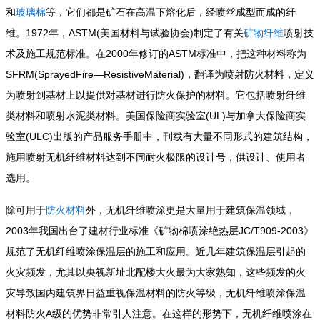
和
玻璃棉
等，它们都是矿石在高温下熔化后，经喷丝成型而成的纤
1972
ASTM(
)
维。
年，
美国材料与试验协会
制定了有关
矿物纤维
喷射技
2000
ASTM
术及施工规范标准。在
年修订的
标准中，把这种材料称为
SFRM(SprayedFire—ResistiveMaterial)
，翻译为喷射防火材料，定义
为喷射到基材上以提供对基材进行防火保护的材料。它包括喷射纤维
(UL)
类材料和喷射水泥类材料。美国保险商实验室
与加拿大保险商实
(ULC)
验室
出版的产品服务手册中，刊载有大量不同形式的建筑结构，
施用喷射无机纤维材料达到不同耐火极限的设计号，供设计、使用者
选用。
除可用于
防火材料
外，无机纤维喷涂更是大量用于建筑保温领域，
2003
JC/T909-2003
年我国出台了建材行业标准《矿物棉喷涂绝热层
》
规范了无机纤维喷涂保温层的施工和应用。近几年建筑保温层引起的
火灾频发，尤其以央视新址北配楼大火最为大家熟知，这些频发的火
灾导致国内建筑界日益重视保温材料的防火等级，无机纤维喷涂保温
A
材料防火
级的优势非常引人注意。在这样的形势下，无机纤维喷涂在