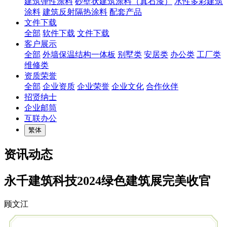
建筑弹性涂料
砂壁状建筑涂料（真石漆）
水性多彩建筑
涂料
建筑反射隔热涂料
配套产品
文件下载
全部
软件下载
文件下载
客户展示
全部
外墙保温结构一体板
别墅类
安居类
办公类
工厂类
维修类
资质荣誉
全部
企业资质
企业荣誉
企业文化
合作伙伴
招贤纳士
企业邮筒
互联办公
繁体
资讯动态
永千建筑科技2024绿色建筑展完美收官
顾文江