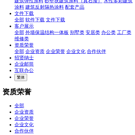
建筑弹性涂料
砂壁状建筑涂料（真石漆）
水性多彩建筑
涂料
建筑反射隔热涂料
配套产品
文件下载
全部
软件下载
文件下载
客户展示
全部
外墙保温结构一体板
别墅类
安居类
办公类
工厂类
维修类
资质荣誉
全部
企业资质
企业荣誉
企业文化
合作伙伴
招贤纳士
企业邮筒
互联办公
繁体
资质荣誉
全部
企业资质
企业荣誉
企业文化
合作伙伴